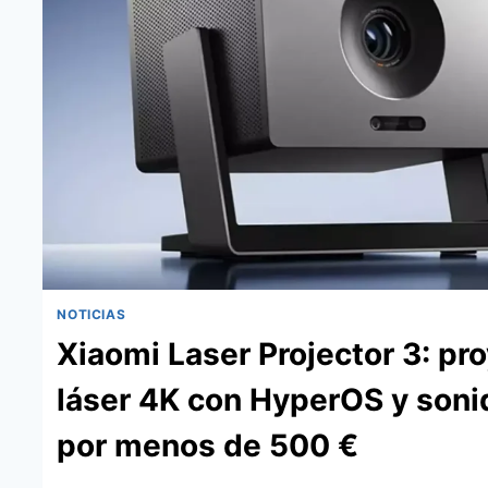
3
EN
1
CON
COMPATIBILIDAD
MATTER
YA
A
LA
VENTA
NOTICIAS
Xiaomi Laser Projector 3: pr
láser 4K con HyperOS y soni
por menos de 500 €