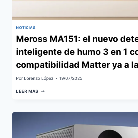
NOTICIAS
Meross MA151: el nuevo det
inteligente de humo 3 en 1 c
compatibilidad Matter ya a l
Por
Lorenzo López
19/07/2025
MEROSS
LEER MÁS
MA151:
EL
NUEVO
DETECTOR
INTELIGENTE
DE
HUMO