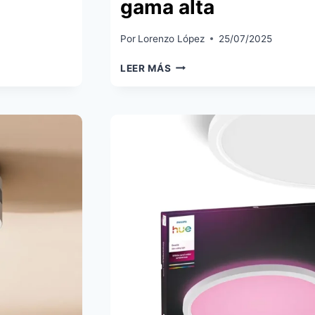
gama alta
Por
Lorenzo López
25/07/2025
XIAOMI
LEER MÁS
ROBOT
VACUUM
H40
Y
S40C:
POTENCIA
DE
10.000
PA
Y
AUTOVACIADO
PARA
CONQUISTAR
LA
GAMA
ALTA