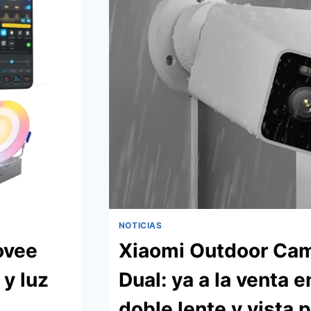
VERTICALES
CON
AHORRO
DEL
40%
DE
ENERGÍA
NOTICIAS
ovee
Xiaomi Outdoor Ca
 y luz
Dual: ya a la venta 
doble lente y vista