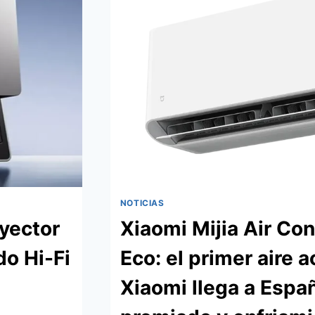
YA
DISPONIBLE
EN
AMAZON
NOTICIAS
oyector
Xiaomi Mijia Air Con
do Hi-Fi
Eco: el primer aire 
Xiaomi llega a Espa