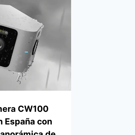
mera CW100
en España con
 panorámica de