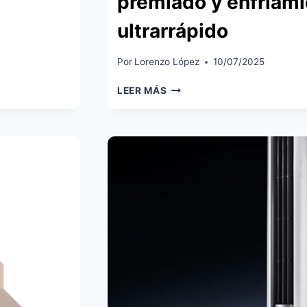
premiado y enfriam
ultrarrápido
Por
Lorenzo López
10/07/2025
XIAOMI
LEER MÁS
MIJIA
AIR
CONDITIONER
PRO
ECO:
EL
PRIMER
AIRE
ACONDICIONADO
DE
XIAOMI
LLEGA
A
ESPAÑA
CON