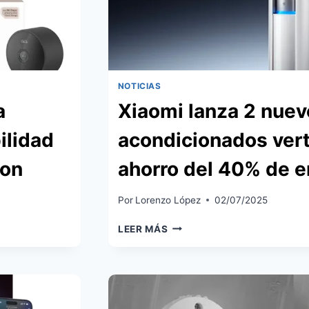
DISEÑO
PREMIADO
Y
ENFRIAMIENTO
ULTRARRÁPIDO
NOTICIAS
a
Xiaomi lanza 2 nuev
ilidad
acondicionados vert
zon
ahorro del 40% de e
Por
Lorenzo López
02/07/2025
XIAOMI
LEER MÁS
LANZA
2
NUEVOS
AIRES
ACONDICIONADOS