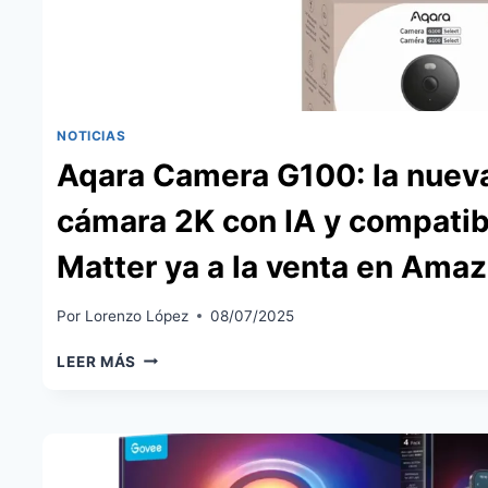
NOTICIAS
Aqara Camera G100: la nuev
cámara 2K con IA y compatib
Matter ya a la venta en Ama
Por
Lorenzo López
08/07/2025
AQARA
LEER MÁS
CAMERA
G100:
LA
NUEVA
CÁMARA