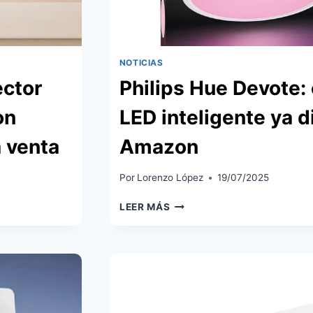
NOTICIAS
ector
Philips Hue Devote: 
on
LED inteligente ya d
a venta
Amazon
Por
Lorenzo López
19/07/2025
PHILIPS
LEER MÁS
HUE
DEVOTE:
EL
NUEVO
PLAFÓN
LED
INTELIGENTE