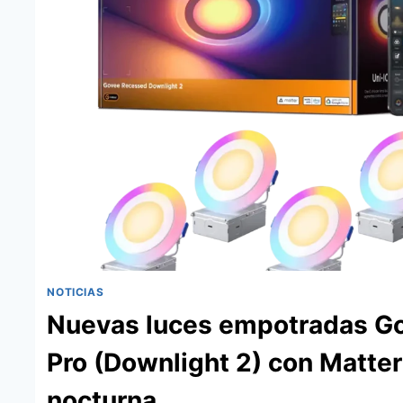
2K
CON
IA
Y
COMPATIBILIDAD
MATTER
YA
A
LA
VENTA
EN
AMAZON
NOTICIAS
Nuevas luces empotradas G
Pro (Downlight 2) con Matter
nocturna