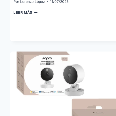
Por
Lorenzo López
11/07/2025
XIAOMI
LEER MÁS
LASER
PROJECTOR
3:
PROYECTOR
LÁSER
4K
CON
HYPEROS
Y
SONIDO
HI-
FI
POR
MENOS
DE
500
€