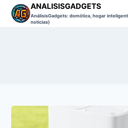
Saltar
ANALISISGADGETS
al
AnálisisGadgets: domótica, hogar inteligent
contenido
noticias)