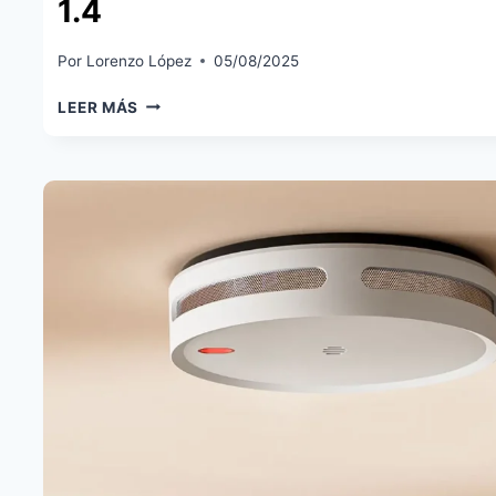
1.4
Por
Lorenzo López
05/08/2025
SWITCHBOT
LEER MÁS
S20
YA
A
LA
VENTA:
POTENTE
ROBOT
DE
LIMPIEZA
CON
ESTACIÓN
AUTÓNOMA
Y
SOPORTE
MATTER
1.4