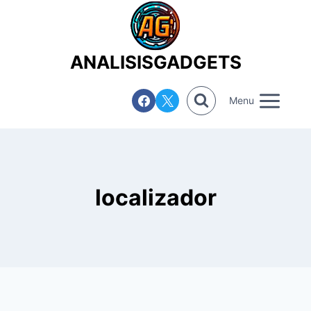
Saltar
al
contenido
ANALISISGADGETS
Menu
localizador