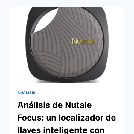
UN
LOCALIZADOR
BLUETOOTH
COMPATIBLE
CON
APPLE
Y
ANDROID
POR
MENOS
DE
15
EUROS
ANÁLISIS
Análisis de Nutale
Focus: un localizador de
llaves inteligente con