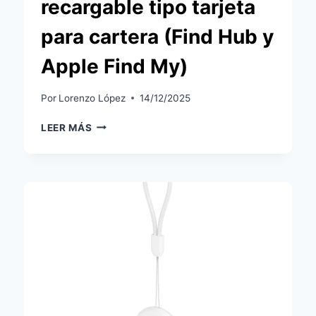
recargable tipo tarjeta
para cartera (Find Hub y
Apple Find My)
Por
Lorenzo López
14/12/2025
CHIPOLO
LEER MÁS
CARD:
ANÁLISIS
DEL
RASTREADOR
RECARGABLE
TIPO
TARJETA
PARA
CARTERA
(FIND
HUB
Y