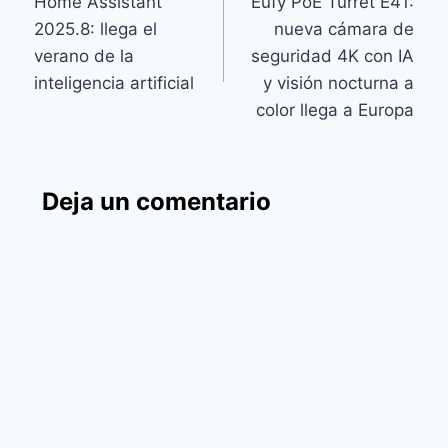
Home Assistant
Eufy PoE Turret E41:
de
2025.8: llega el
nueva cámara de
entradas
verano de la
seguridad 4K con IA
inteligencia artificial
y visión nocturna a
color llega a Europa
Deja un comentario