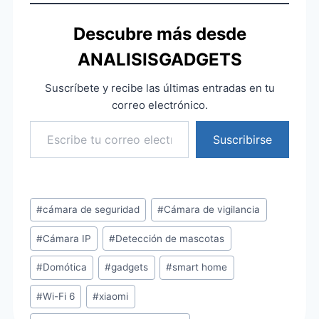
Descubre más desde
ANALISISGADGETS
Suscríbete y recibe las últimas entradas en tu
correo electrónico.
Escribe tu correo electrónico…
Suscribirse
Etiquetas
#
cámara de seguridad
#
Cámara de vigilancia
de
#
Cámara IP
#
Detección de mascotas
la
entrada:
#
Domótica
#
gadgets
#
smart home
#
Wi-Fi 6
#
xiaomi