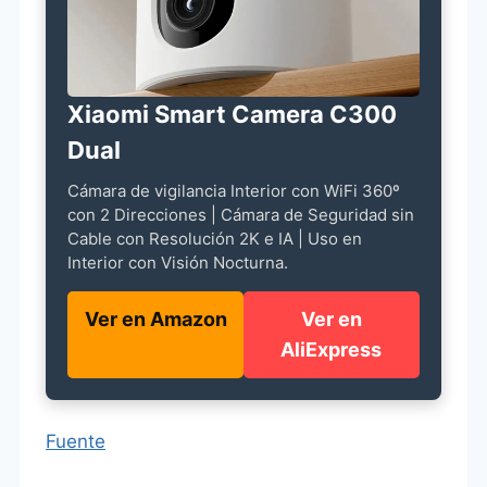
Xiaomi Smart Camera C300
Dual
Cámara de vigilancia Interior con WiFi 360º
con 2 Direcciones | Cámara de Seguridad sin
Cable con Resolución 2K e IA | Uso en
Interior con Visión Nocturna.
Ver en Amazon
Ver en
AliExpress
Fuente