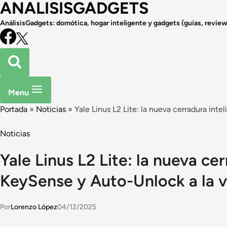
ANALISISGADGETS
AnálisisGadgets: domótica, hogar inteligente y gadgets (guías, review
Menu
Portada
»
Noticias
»
Yale Linus L2 Lite: la nueva cerradura int
Noticias
Yale Linus L2 Lite: la nueva ce
KeySense y Auto-Unlock a la 
Por
Lorenzo López
04/12/2025