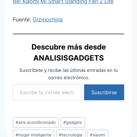
del Xiaomi Mi Smart Standing Fan 2 Lite
Fuente:
Gizmochina
Descubre más desde
ANALISISGADGETS
Suscríbete y recibe las últimas entradas en tu
correo electrónico.
Escribe tu correo electrónico…
Suscribirse
Etiquetas
#
aire acondicionado
#
gadgets
de
#
hogar inteligente
#
tecnologia
#
xiaomi
la