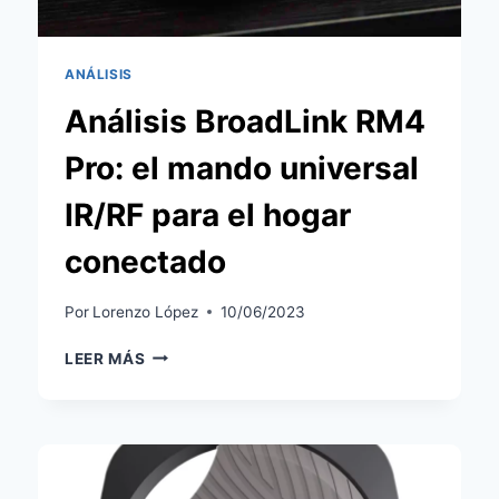
ANÁLISIS
Análisis BroadLink RM4
Pro: el mando universal
IR/RF para el hogar
conectado
Por
Lorenzo López
10/06/2023
ANÁLISIS
LEER MÁS
BROADLINK
RM4
PRO:
EL
MANDO
UNIVERSAL