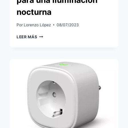
para una iluminación
nocturna
Por
Lorenzo López
08/07/2023
ANÁLISIS
LEER MÁS
XIAOMI
MI
NIGHT
LIGHT
2:
LA
SOLUCIÓN
INTELIGENTE
PARA
UNA
ILUMINACIÓN
NOCTURNA