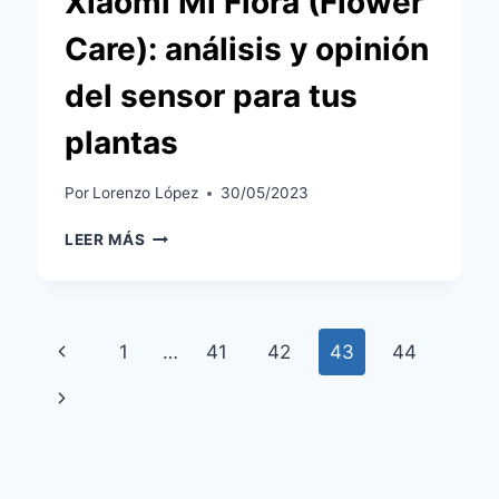
Xiaomi Mi Flora (Flower
Care): análisis y opinión
del sensor para tus
plantas
Por
Lorenzo López
30/05/2023
XIAOMI
LEER MÁS
MI
FLORA
(FLOWER
CARE):
Navegación
Página
1
…
41
42
43
44
ANÁLISIS
Y
de
anterior
Siguiente
OPINIÓN
DEL
página
página
SENSOR
PARA
TUS