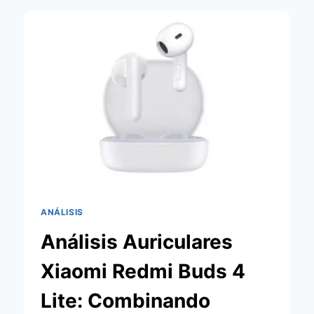
STANDING
FAN
2
LITE:
TU
ALIADO
PARA
EL
VERANO.
ANÁLISIS
Análisis Auriculares
Xiaomi Redmi Buds 4
Lite: Combinando