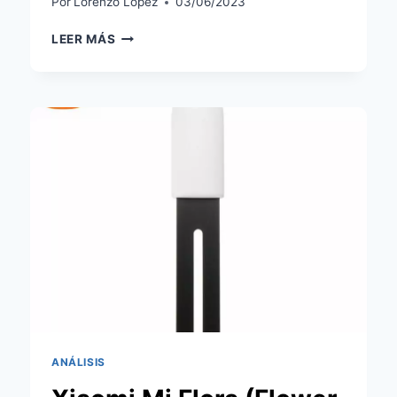
Por
Lorenzo López
03/06/2023
ANÁLISIS
LEER MÁS
DE
NUTALE
FOCUS:
UN
LOCALIZADOR
DE
LLAVES
INTELIGENTE
CON
LUCES
Y
SOMBRAS.
ANÁLISIS