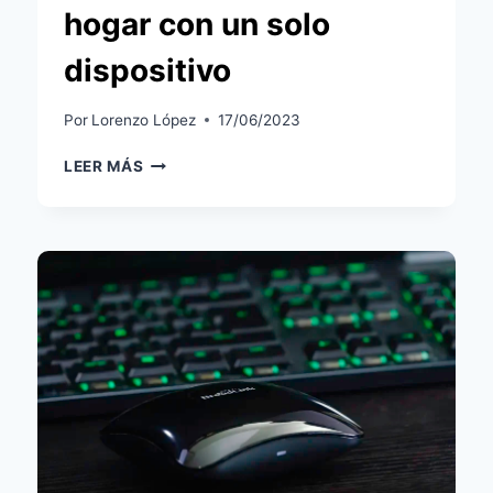
hogar con un solo
dispositivo
Por
Lorenzo López
17/06/2023
ANÁLISIS
LEER MÁS
SWITCHBOT
HUB
2:
CONTROL
TOTAL
DE
TU
HOGAR
CON
UN
SOLO
DISPOSITIVO