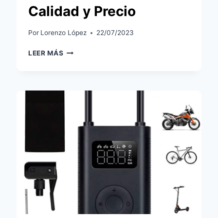
Calidad y Precio
Por
Lorenzo López
22/07/2023
ANÁLISIS
LEER MÁS
AURICULARES
XIAOMI
REDMI
BUDS
4
LITE:
COMBINANDO
CALIDAD
Y
PRECIO