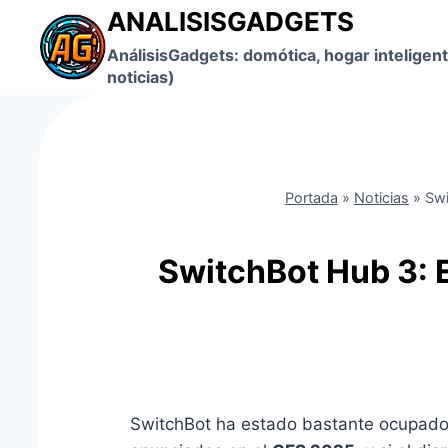
Saltar
ANALISISGADGETS
al
AnálisisGadgets: domótica, hogar inteligent
contenido
noticias)
Portada
»
Noticias
»
Swi
SwitchBot Hub 3: E
SwitchBot ha estado bastante ocupado 