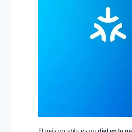
El más notable es un
dial en la p