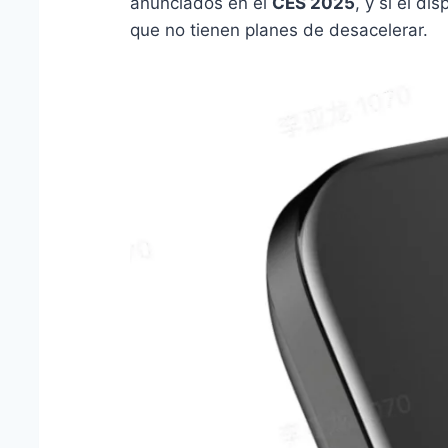
anunciados en el
CES 2025
, y si el di
que no tienen planes de desacelerar.