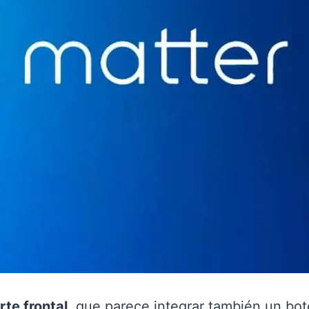
arte frontal
, que parece integrar también un bot