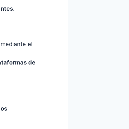
entes
.
mediante el
lataformas de
os