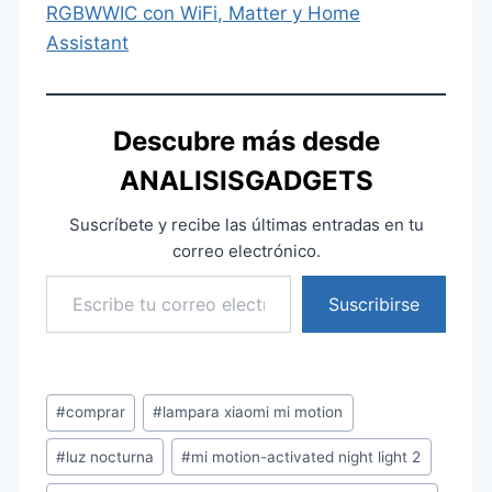
RGBWWIC con WiFi, Matter y Home
Assistant
Descubre más desde
ANALISISGADGETS
Suscríbete y recibe las últimas entradas en tu
correo electrónico.
Escribe tu correo electrónico…
Suscribirse
Etiquetas
#
comprar
#
lampara xiaomi mi motion
de
#
luz nocturna
#
mi motion-activated night light 2
la
entrada: