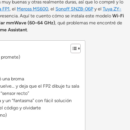
 muy buenas y otras realmente duras, así que lo compré y lo
a FP1
, el
Meross MS600
, el
Sonoff SNZB-06P
y el
Tuya ZY-
 presencia. Aquí te cuento cómo se instala este modelo
Wi-Fi
dar mmWave (60–64 GHz)
, qué problemas me encontré de
me Assistant
.
o promete)
gó una broma
uelve… y deja que el FP2 dibuje tu sala
 “sensor recto”
 y un “fantasma” con fácil solución
l código y olvidarte
 no)