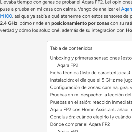
Llevaba tiempo con ganas de probar el Aqara FP2. Leí opiniones
puse a prueba en mi casa con calma. Vengo de analizar el
Aqar
M100
, así que ya sabía a qué atenerme con estos sensores de
2,4 GHz
, cómo rinde en
posicionamiento por zonas
con su
ra
verdad y cómo los solucioné, además de su integración con
Ho
Tabla de contenidos
Unboxing y primeras sensaciones (est
Aqara FP2
Ficha técnica (lista de características)
Instalación: el día que el 5 GHz me ju
Configuración de zonas: camina, gira, v
Pruebas en mi despacho: la lección del
Pruebas en el salón: reacción inmediata
Aqara FP2 con Home Assistant: añadir e
Conclusión: cuándo elegirlo (y cuándo
Dónde comprar el Aqara FP2
Aqara FP2